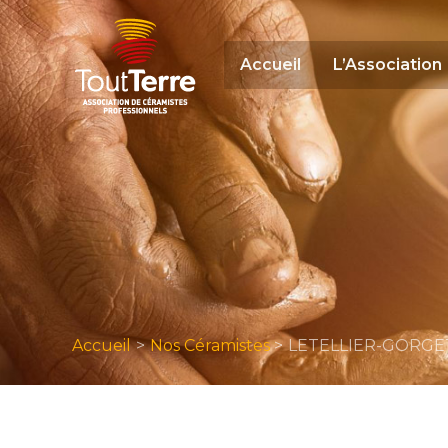
Aller
au
contenu
Accueil
L’Association
Accueil
Nos Céramistes
LETELLIER-GORGET