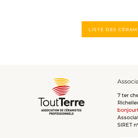
LISTE DES CÉRAM
Associ
7 ter ch
Richelie
bonjour
Associat
SIRET n