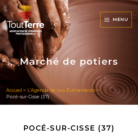
Aller
MAIN
au
contenu
MENU
MENU
ERMUTATEUR
E
ERMUTATEUR
Marché de potiers
ENU
E
ERMUTATEUR
ENU
E
ENU
Accueil
L’Agenda de nos Évènements
Pocé-sur-Cisse (37)
POCÉ-SUR-CISSE (37)