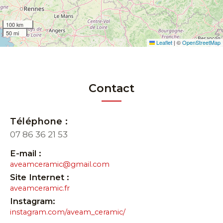
100 km
50 mi
Leaflet
|
©
OpenStreetMap
Contact
Téléphone :
07 86 36 21 53
E-mail :
aveamceramic@gmail.com
Site Internet :
aveamceramic.fr
Instagram:
instagram.com/aveam_ceramic/