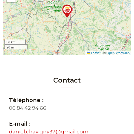
30 km
20 mi
Leaflet
|
©
OpenStreetMap
Contact
Téléphone :
06 84 42 94 66
E-mail :
daniel.chavigny37@gmail.com