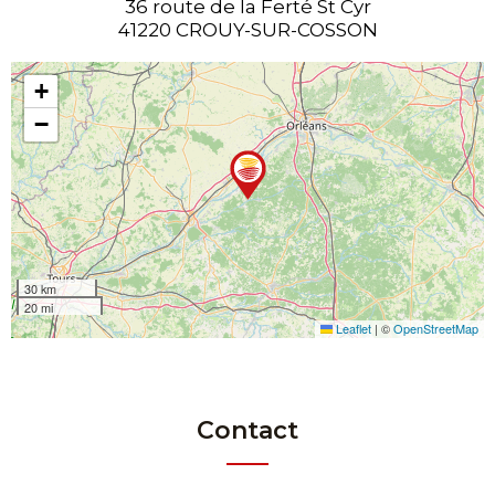
36 route de la Ferté St Cyr
41220 CROUY-SUR-COSSON
+
−
30 km
20 mi
Leaflet
|
©
OpenStreetMap
Contact