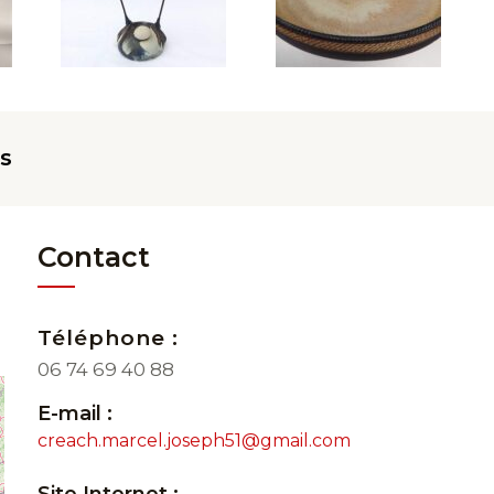
ès
Contact
Téléphone :
06 74 69 40 88
E-mail :
creach.marcel.joseph51@gmail.com
Site Internet :