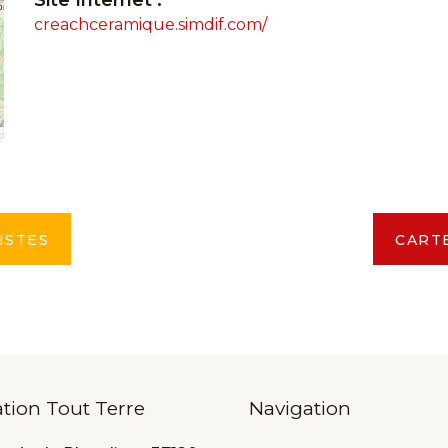
creachceramique.simdif.com/
ISTES
CART
ation Tout Terre
Navigation