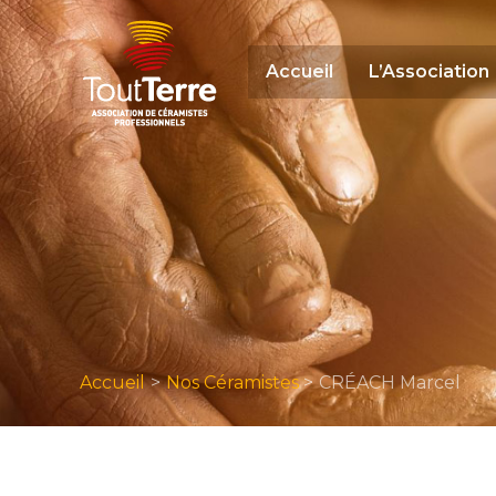
Aller
au
contenu
Accueil
L’Association
Accueil
Nos Céramistes
CRÉACH Marcel