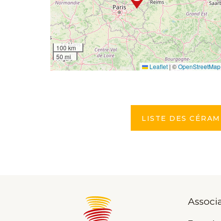
100 km
50 mi
Leaflet
|
©
OpenStreetMap
LISTE DES CÉRAM
Associ