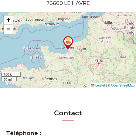
76600 LE HAVRE
+
−
100 km
50 mi
Leaflet
|
©
OpenStreetMap
Contact
Téléphone :