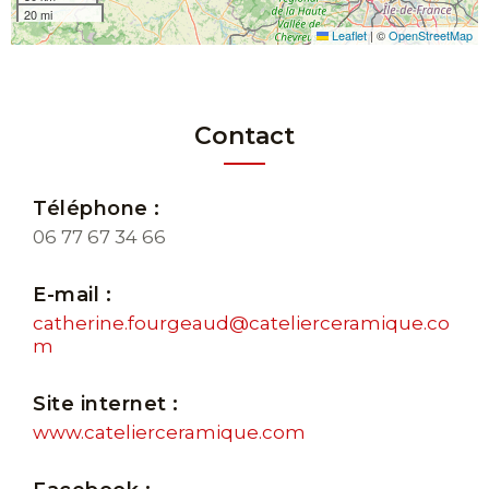
20 mi
Leaflet
|
©
OpenStreetMap
Contact
Téléphone :
06 77 67 34 66
E-mail :
catherine.fourgeaud@catelierceramique.co
m
Site internet :
www.catelierceramique.com