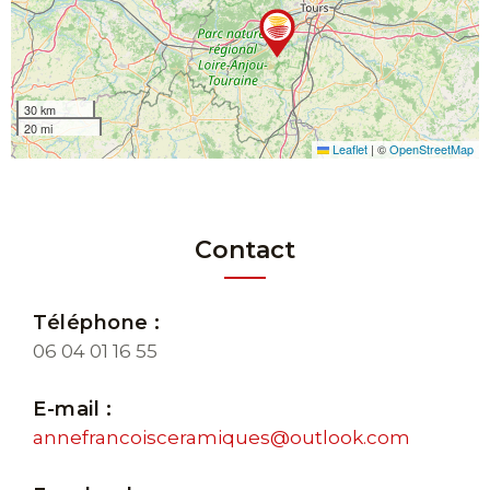
30 km
20 mi
Leaflet
|
©
OpenStreetMap
Contact
Téléphone :
06 04 01 16 55
E-mail :
annefrancoisceramiques@outlook.com