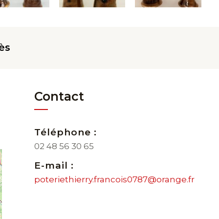
ès
Contact
Téléphone :
02 48 56 30 65
E-mail :
poteriethierry.francois0787@orange.fr