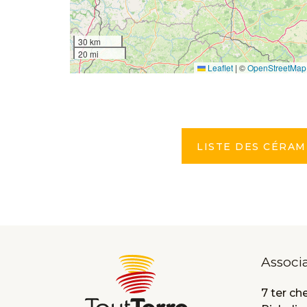
30 km
20 mi
Leaflet
|
©
OpenStreetMap
LISTE DES CÉRAM
Associ
7 ter ch