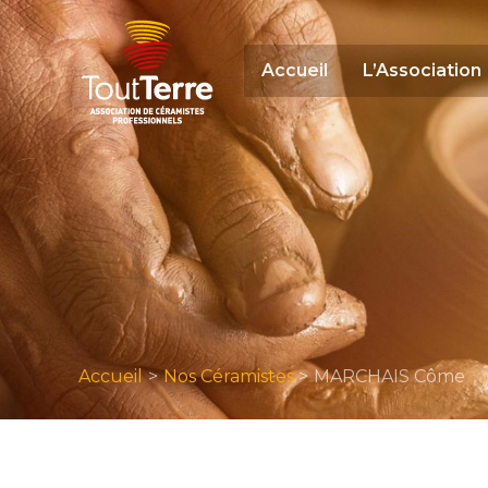
Aller
au
contenu
Accueil
L’Association
Accueil
Nos Céramistes
MARCHAIS Côme