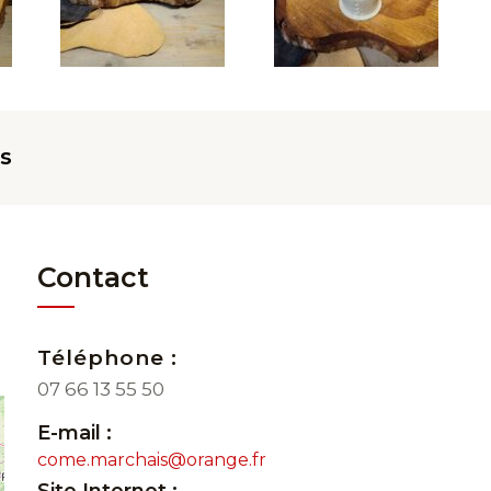
s
Contact
Téléphone :
07 66 13 55 50
E-mail :
come.marchais@orange.fr