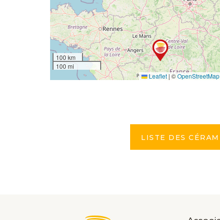
100 km
100 mi
Leaflet
|
©
OpenStreetMap
LISTE DES CÉRAM