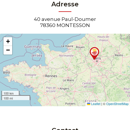
Adresse
40 avenue Paul-Doumer
78360 MONTESSON
+
−
100 km
100 mi
Leaflet
|
©
OpenStreetMap