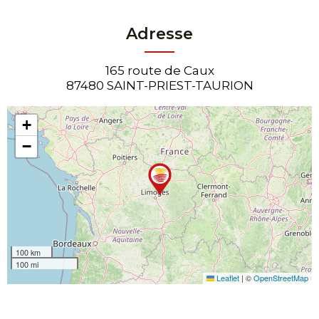
Adresse
165 route de Caux
87480 SAINT-PRIEST-TAURION
+
−
100 km
100 mi
Leaflet
|
©
OpenStreetMap