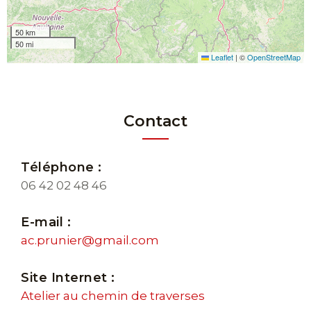
50 km
50 mi
Leaflet
|
©
OpenStreetMap
Contact
Téléphone :
06 42 02 48 46
E-mail :
ac.prunier@gmail.com
Site Internet :
Atelier au chemin de traverses