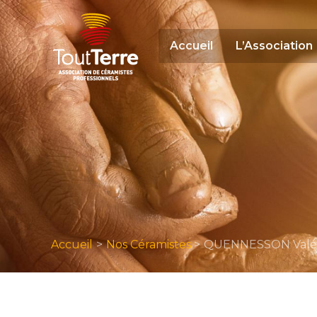
Aller
au
contenu
Accueil
L’Association
Accueil
Nos Céramistes
QUENNESSON Valé