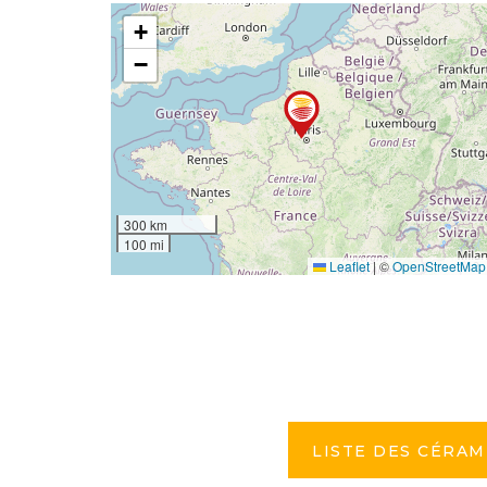
+
−
300 km
100 mi
Leaflet
|
©
OpenStreetMap
LISTE DES CÉRAM