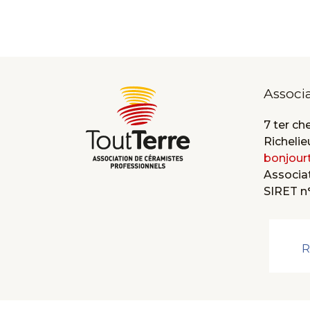
Associ
7 ter ch
Richelie
bonjour
Associat
SIRET n
R