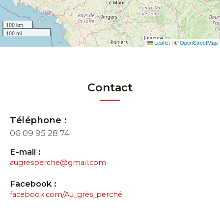
100 km
100 mi
Leaflet
|
©
OpenStreetMap
Contact
Téléphone :
06 09 95 28 74
E-mail :
augresperche@gmail.com
Facebook :
facebook.com/Au_grès_perché