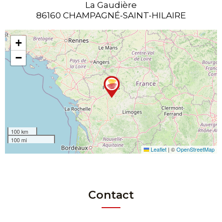
La Gaudière
86160 CHAMPAGNÉ-SAINT-HILAIRE
+
−
100 km
100 mi
Leaflet
|
©
OpenStreetMap
Contact